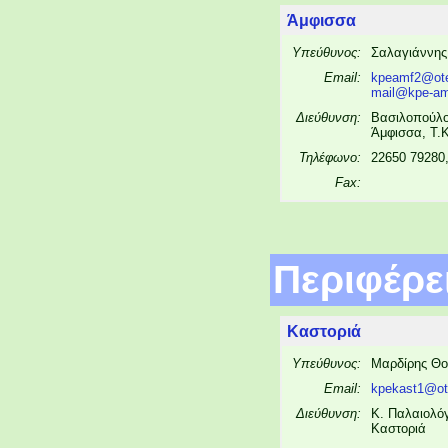
Άμφισσα
Υπεύθυνος:
Σαλαγιάννης
Email:
kpeamf2@ote
mail@kpe-amf
Διεύθυνση:
Βασιλοπούλο
Άμφισσα, Τ.
Τηλέφωνο:
22650 79280
Fax:
Περιφέρε
Καστοριά
Υπεύθυνος:
Μαρδίρης Θ
Email:
kpekast1@ot
Διεύθυνση:
Κ. Παλαιολόγ
Καστοριά