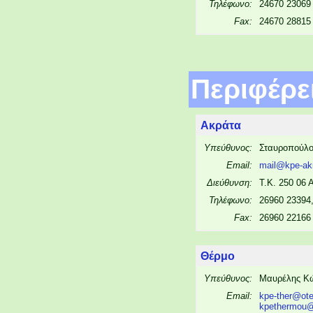
Τηλέφωνο:
24670 23069
Fax:
24670 28815
Περιφέρε
Ακράτα
Υπεύθυνος:
Σταυροπούλο
Email:
mail@kpe-akr
Διεύθυνση:
Τ.Κ. 250 06 
Τηλέφωνο:
26960 23394
Fax:
26960 22166
Θέρμο
Υπεύθυνος:
Μαυρέλης Κ
Email:
kpe-ther@ote
kpethermou@