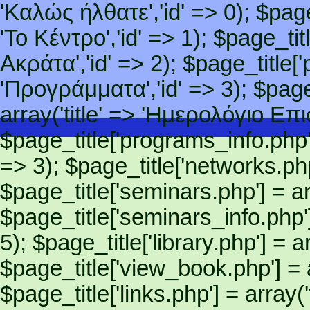
'Καλώς ήλθατε','id' => 0); $page_
'Το Κέντρο','id' => 1); $page_titl
Ακράτα','id' => 2); $page_title['
'Προγράμματα','id' => 3); $page
array('title' => 'Ημερολόγιο Ε
$page_title['programs_info.php']
=> 3); $page_title['networks.php']
$page_title['seminars.php'] = arra
$page_title['seminars_info.php'] 
5); $page_title['library.php'] = ar
$page_title['view_book.php'] = ar
$page_title['links.php'] = array('