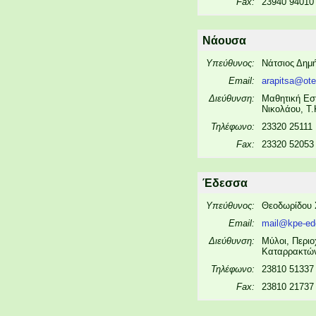
Fax:
23940 94010
Νάουσα
Υπεύθυνος:
Νάτσιος Δημή
Email:
arapitsa@ote
Διεύθυνση:
Μαθητική Εσ
Νικολάου, Τ.
Τηλέφωνο:
23320 25111
Fax:
23320 52053
Έδεσσα
Υπεύθυνος:
Θεοδωρίδου 
Email:
mail@kpe-ede
Διεύθυνση:
Μύλοι, Περι
Καταρρακτών
Τηλέφωνο:
23810 51337
Fax:
23810 21737