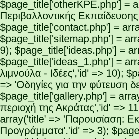
$page_title['otherKPE.php'] = ar
Περιβαλλοντικής Εκπαίδευσης σ
$page_title['contact.php'] = array
$page_title['sitemap.php'] = arra
9); $page_title['ideas.php'] = arra
$page_title['ideas_1.php'] = arr
λιμνούλα - Ιδέες','id' => 10); $pa
=> 'Οδηγίες για την φύτευση δεν
$page_title['gallery.php'] = arr
περιοχή της Ακράτας','id' => 11)
array('title' => 'Παρουσίαση:
Προγράμματα','id' => 3); $page_