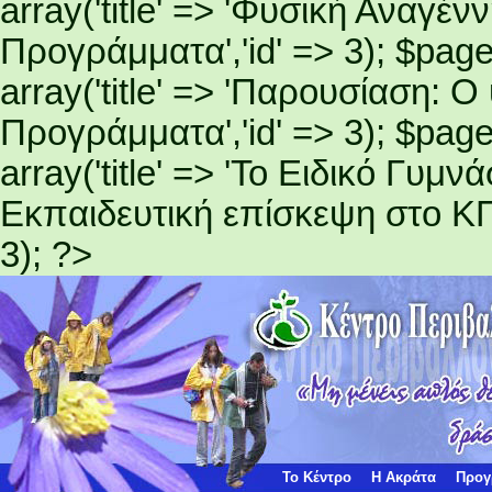
array('title' => 'Φυσική Αναγέ
Προγράμματα','id' => 3); $page
array('title' => 'Παρουσίαση: 
Προγράμματα','id' => 3); $page
array('title' => 'Το Ειδικό Γυμ
Εκπαιδευτική επίσκεψη στο ΚΠ
3); ?>
Το Κέντρο
Η Ακράτα
Προγ