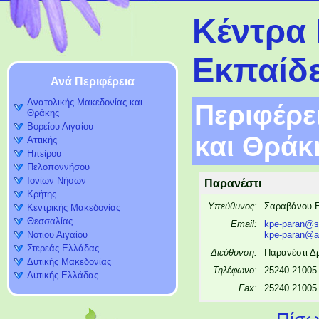
Κέντρα 
Εκπαίδ
Ανά Περιφέρεια
Ανατολικής Μακεδονίας και
Περιφέρε
Θράκης
Βορείου Αιγαίου
και Θράκ
Αττικής
Ηπείρου
Πελοποννήσου
Ιονίων Νήσων
Παρανέστι
Κρήτης
Υπεύθυνος:
Σαραβάνου 
Κεντρικής Μακεδονίας
Θεσσαλίας
Email:
kpe-paran@s
Νοτίου Αιγαίου
kpe-paran@a
Στερεάς Ελλάδας
Διεύθυνση:
Παρανέστι Δ
Δυτικής Μακεδονίας
Τηλέφωνο:
25240 21005
Δυτικής Ελλάδας
Fax:
25240 21005