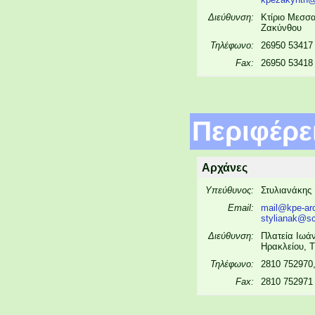
Διεύθυνση:
Κτίριο Μεσσα
Ζακύνθου
Τηλέφωνο:
26950 53417
Fax:
26950 53418
Περιφέρε
Αρχάνες
Υπεύθυνος:
Στυλιανάκης
Email:
mail@kpe-arc
stylianak@sc
Διεύθυνση:
Πλατεία Ιωά
Ηρακλείου, Τ
Τηλέφωνο:
2810 752970
Fax:
2810 752971