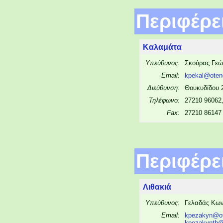
Περιφέρ
Καλαμάτα
Υπεύθυνος:
Σκούρας Γεώ
Email:
kpekal@otene
Διεύθυνση:
Θουκυδίδου 
Τηλέφωνο:
27210 96062
Fax:
27210 86147
Περιφέρε
Λιθακιά
Υπεύθυνος:
Γελαδάς Κων
Email:
kpezakyn@ot
kpezakynth