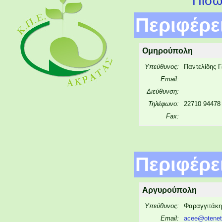
Πίσω
Περιφέρε
Ομηρούπολη
Υπεύθυνος:
Παντελίδης 
Email:
Διεύθυνση:
Τηλέφωνο:
22710 94478
Fax:
Περιφέρε
Αργυρούπολη
Υπεύθυνος:
Φαραγγιτάκη
Email:
acee@otenet