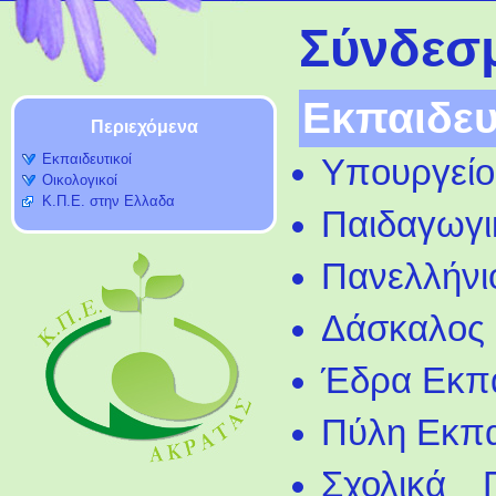
Σύνδεσ
Εκπαιδευ
Περιεχόμενα
Εκπαιδευτικοί
Υπουργείο
Οικολογικοί
Κ.Π.Ε. στην Ελλαδα
Παιδαγωγικ
Πανελλήνιο
Δάσκαλος
Έδρα Εκπ
Πύλη Εκπα
Σχολικά 