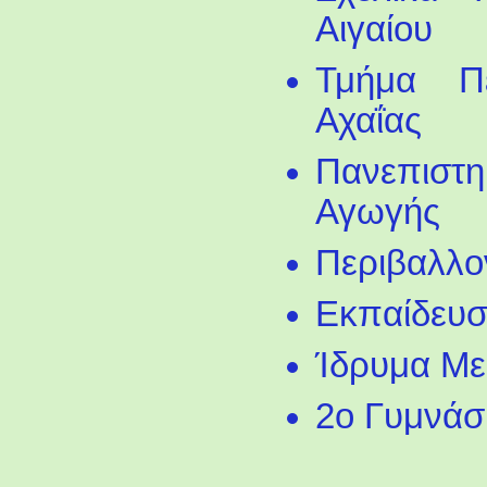
Αιγαίου
Τμήμα Πε
Αχαΐας
Πανεπιστ
Αγωγής
Περιβαλλο
Εκπαίδευσ
Ίδρυμα Με
2ο Γυμνάσ