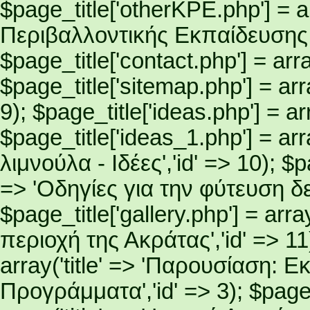
$page_title['otherKPE.php'] = ar
Περιβαλλοντικής Εκπαίδευσης σ
$page_title['contact.php'] = array
$page_title['sitemap.php'] = arra
9); $page_title['ideas.php'] = arra
$page_title['ideas_1.php'] = arr
λιμνούλα - Ιδέες','id' => 10); $pa
=> 'Οδηγίες για την φύτευση δεν
$page_title['gallery.php'] = arr
περιοχή της Ακράτας','id' => 11)
array('title' => 'Παρουσίαση:
Προγράμματα','id' => 3); $page_