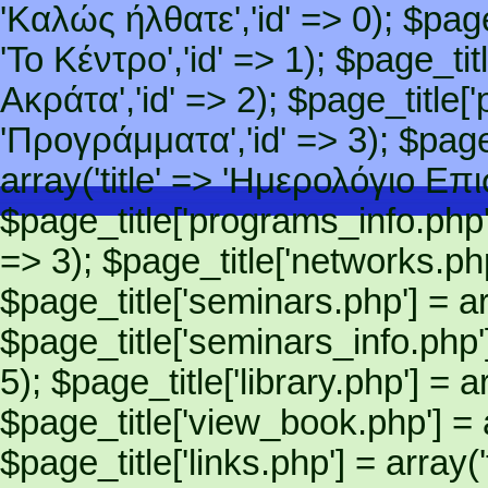
'Καλώς ήλθατε','id' => 0); $page_
'Το Κέντρο','id' => 1); $page_titl
Ακράτα','id' => 2); $page_title['
'Προγράμματα','id' => 3); $page
array('title' => 'Ημερολόγιο Ε
$page_title['programs_info.php']
=> 3); $page_title['networks.php']
$page_title['seminars.php'] = arra
$page_title['seminars_info.php'] 
5); $page_title['library.php'] = ar
$page_title['view_book.php'] = ar
$page_title['links.php'] = array('