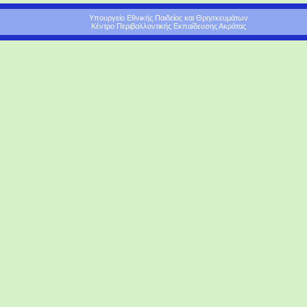
Υπουργείο Εθνικής Παιδείας και Θρησκευμάτων
Κέντρο Περιβαλλοντικής Εκπαίδευσης Ακράτας