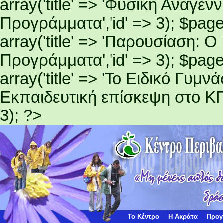
array('title' => 'Φυσική Αναγέ
Προγράμματα','id' => 3); $page
array('title' => 'Παρουσίαση: 
Προγράμματα','id' => 3); $page
array('title' => 'Το Ειδικό Γυμ
Εκπαιδευτική επίσκεψη στο ΚΠ
3); ?>
Το Κέντρο
Η Ακράτα
Προγ